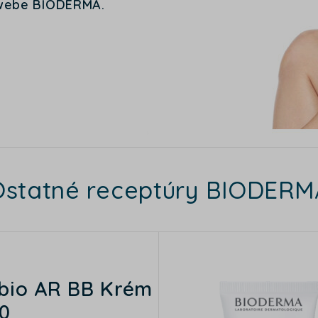
webe BIODERMA.
Ostatné receptúry BIODERM
bio AR BB Krém
0