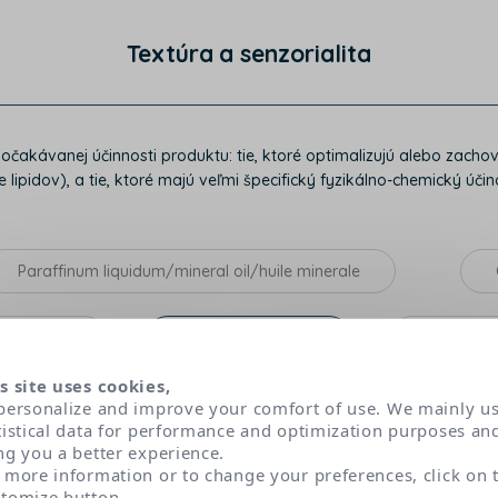
Textúra a senzorialita
k očakávanej účinnosti produktu: tie, ktoré optimalizujú alebo za
 lipidov), a tie, ktoré majú veľmi špecifický fyzikálno-chemický účino
Paraffinum liquidum/mineral oil/huile minerale
yl alcohol
Glycyrrhetinic acid
Glyceryl 
s site uses cookies,
squioleate
Tocopheryl acetate
Mannitol
personalize and improve your comfort of use. We mainly u
tistical data for performance and optimization purposes an
ng you a better experience.
Laminaria ochroleuca extract
Allantoin
Sod
 more information or to change your preferences, click on 
tomize button.