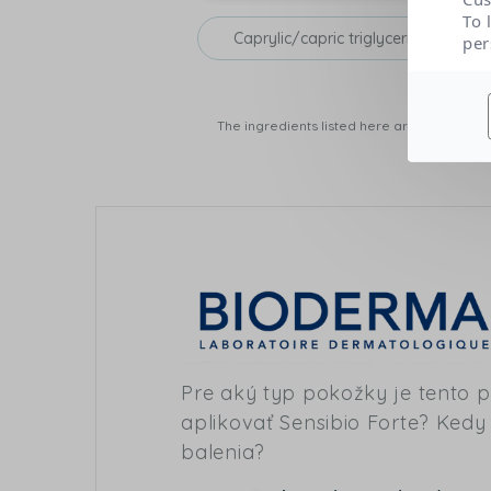
To 
Caprylic/capric triglyceride
per
The ingredients listed here are those conta
Pre aký typ pokožky je tento 
aplikovať Sensibio Forte? Kedy
balenia?