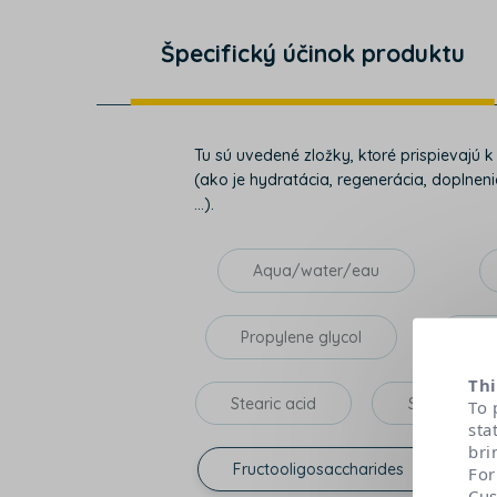
Špecifický účinok produktu
Tu sú uvedené zložky, ktoré prispievajú 
(ako je hydratácia, regenerácia, doplnenie
...).
Aqua/water/eau
Propylene glycol
Cet
Thi
Stearic acid
Sorbitan se
To 
sta
bri
Fructooligosaccharides
For
Cus