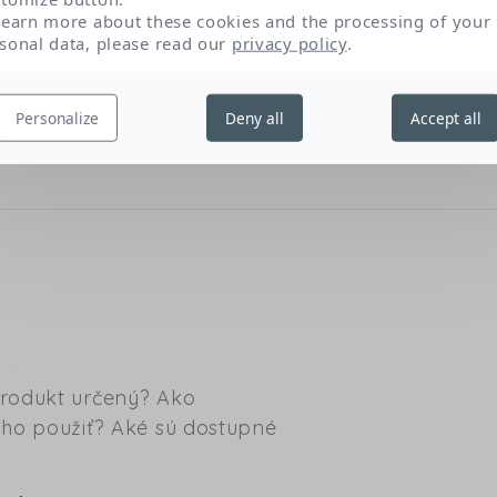
learn more about these cookies and the processing of your
Pentylene glycol
1,2-hexanediol
Car
sonal data, please read our
privacy policy
.
Personalize
Deny all
Accept all
ined in the latest formula for this product. As there may be a time lag betwee
market, we invite you to consult the list of ingredients on the packaging.
produkt určený? Ako
 ho použiť? Aké sú dostupné