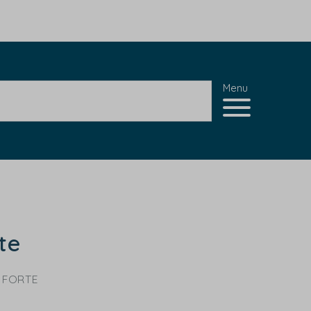
Menu
te
 FORTE