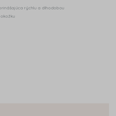
ť prinášajúca rýchlu a dlhodobou
pokožku