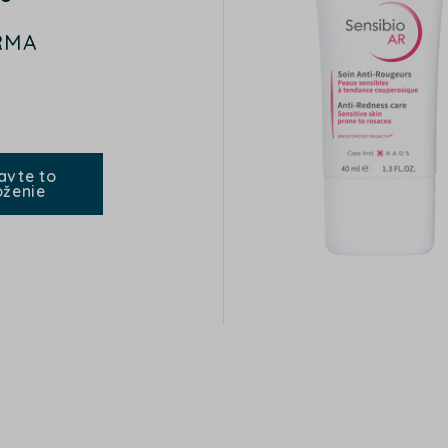
RMA
avte to
oženie