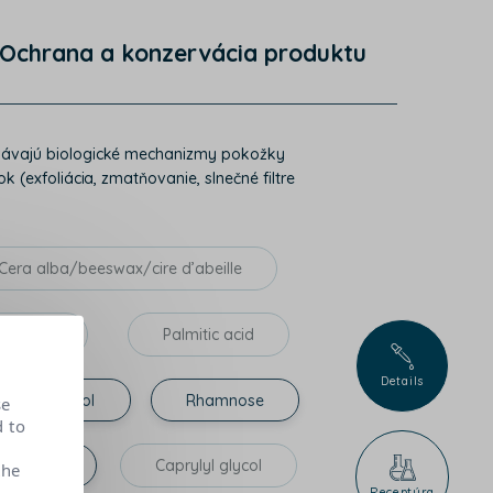
Ochrana a konzervácia produktu
chovávajú biologické mechanizmy pokožky
k (exfoliácia, zmatňovanie, slnečné filtre
Cera alba/beeswax/cire d’abeille
stearate
Palmitic acid
Details
Xylitol
Rhamnose
se
d to
ium pca
Caprylyl glycol
the
Receptúra