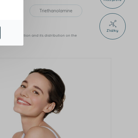
bomer
Triethanolamine
Zložky
n its production and its distribution on the