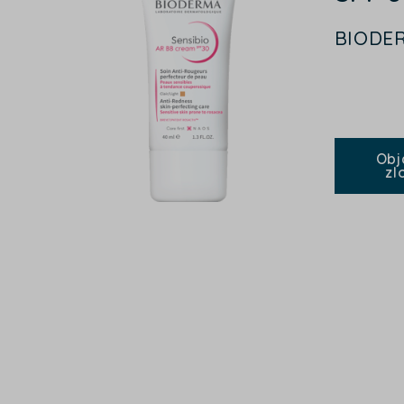
BIODE
Obj
zl