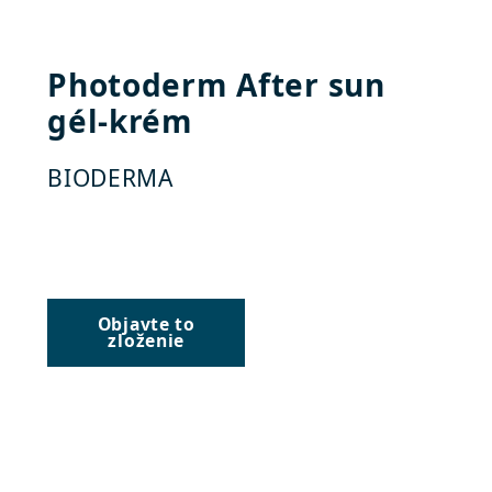
Photoderm After sun
gél-krém
BIODERMA
Objavte to
zloženie