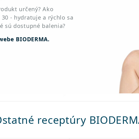
produkt určený? Ako
30 - hydratuje a rýchlo sa
ké sú dostupné balenia?
 webe BIODERMA.
statné receptúry BIODER