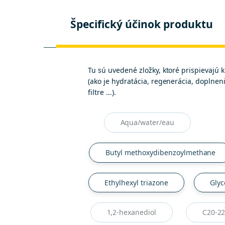
Špecifický účinok produktu
Tu sú uvedené zložky, ktoré prispievajú 
(ako je hydratácia, regenerácia, doplneni
filtre ...).
Aqua/water/eau
Butyl methoxydibenzoylmethane
Ethylhexyl triazone
Glyc
1,2-hexanediol
C20-22