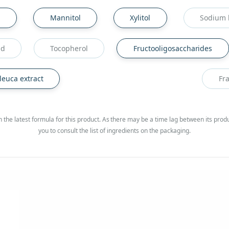
n
Mannitol
Xylitol
Sodium 
id
Tocopherol
Fructooligosaccharides
leuca extract
Fr
 the latest formula for this product. As there may be a time lag between its produ
you to consult the list of ingredients on the packaging.