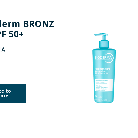
derm BRONZ
PF 50+
MA
te to
enie