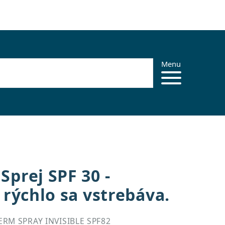
Menu
prej SPF 30 -
 rýchlo sa vstrebáva.
RM SPRAY INVISIBLE SPF82