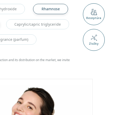
hydroxide
Rhamnose
Receptúra
Caprylic/capric triglyceride
agrance (parfum)
Zložky
ction and its distribution on the market, we invite