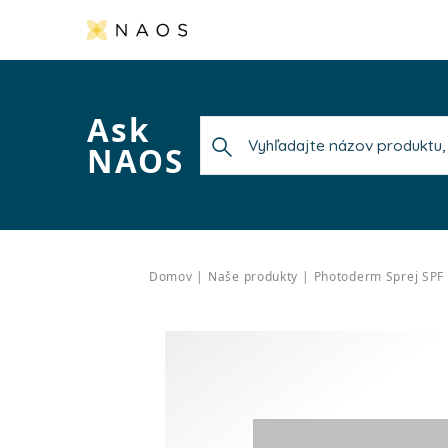
Ask
NAOS
Domov
Naše produkty
Photoderm Sprej SPF 3