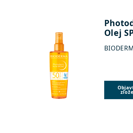
Photo
Olej S
BIODER
Objav
zlož