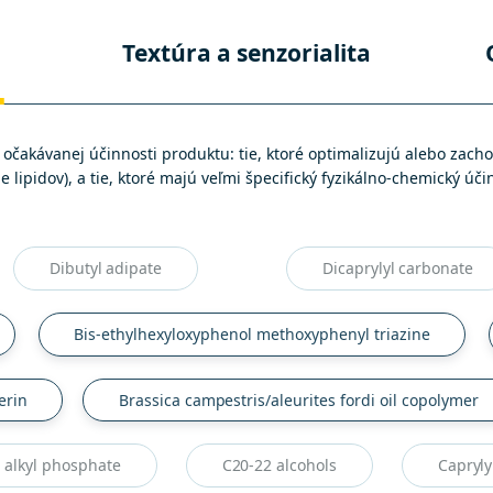
Textúra a senzorialita
k očakávanej účinnosti produktu: tie, ktoré optimalizujú alebo za
e lipidov), a tie, ktoré majú veľmi špecifický fyzikálno-chemický úči
Dibutyl adipate
Dicaprylyl carbonate
Bis-ethylhexyloxyphenol methoxyphenyl triazine
erin
Brassica campestris/aleurites fordi oil copolymer
 alkyl phosphate
C20-22 alcohols
Capryly