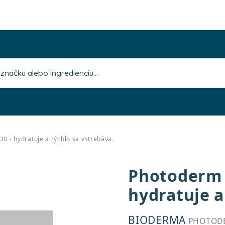
0 - hydratuje a rýchlo sa vstrebáva.
Photoderm S
hydratuje a
BIODERMA
PHOTODE