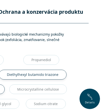
Ochrana a konzervácia produktu
chovávajú biologické mechanizmy pokožky
nok (exfoliácia, zmatňovanie, slnečné
Propanediol
Diethylhexyl butamido triazone
Microcrystalline cellulose
Details
l glycol
Sodium citrate