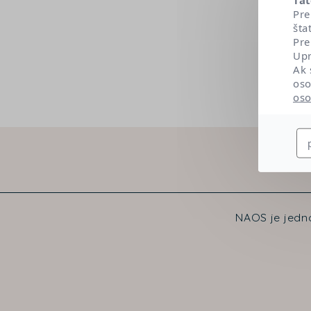
Pre
šta
Pre
Upr
Ak 
oso
oso
NAOS je jedno