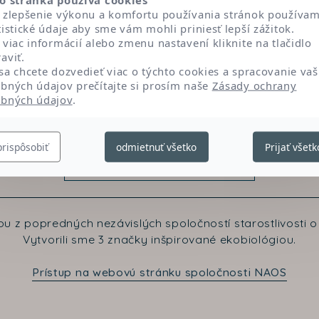
vystavenia sa slnku.
 zlepšenie výkonu a komfortu používania stránok používa
tistické údaje aby sme vám mohli priniesť lepší zážitok.
 viac informácií alebo zmenu nastavení kliknite na tlačidlo
aviť.
sa chcete dozvedieť viac o týchto cookies a spracovanie vaš
bných údajov prečítajte si prosím naše
Zásady ochrany
bných údajov
.
prispôsobiť
odmietnuť všetko
Prijať všetk
Kontaktujte nás
u z popredných nezávislých spoločností starostlivosti o 
Vytvorili sme 3 značky inšpirované ekobiológiou.
Prístup na webovú stránku spoločnosti NAOS