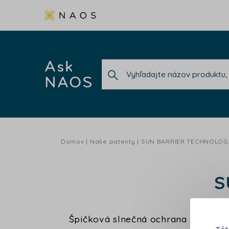
Ask
NAOS
Domov
Naše patenty
SUN BARRIER TECHNOLOG
S
Špičková slnečná ochrana špeciáln
Tát