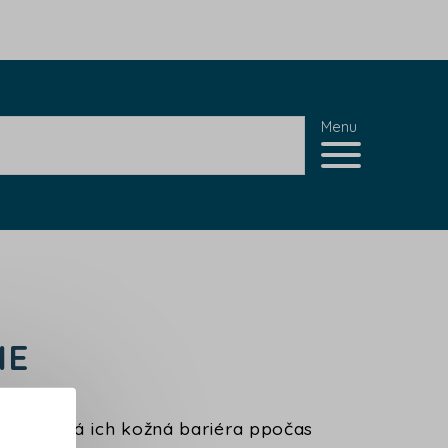
Menu
IE
zachovaná ich kožná bariéra ppočas