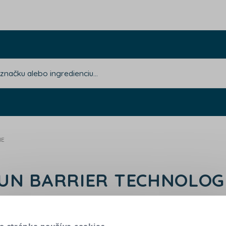
IE
UN BARRIER TECHNOLOG
e navrhnutá pre jemnú detskú pokožku, aby bola 
o stránka používa cookies