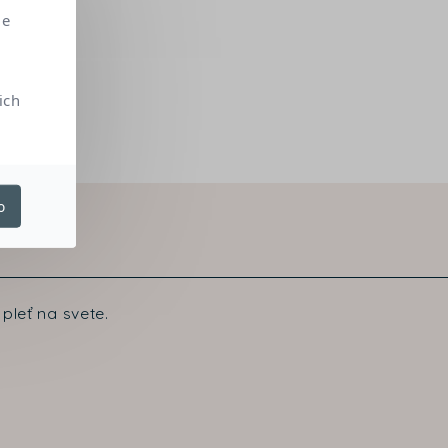
me
ich
o
pleť na svete.