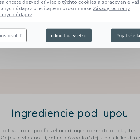
sa chcete dozvedieť viac o týchto cookies a spracovanie vaš
Sodium hydroxide
bných údajov prečítajte si prosím naše
Zásady ochrany
Sodium lactate
bných údajov
.
Tocopherol
xyhydrocinnamate
Tris(tetramethylhydroxypip
prispôsobiť
odmietnuť všetko
Prijať všetk
Ingrediencie pod lupou
 boli vybrané podľa veľmi prísnych dermatologických krit
Objavte vlastnosti, rolu a pôvod každej z nich kliknutím 