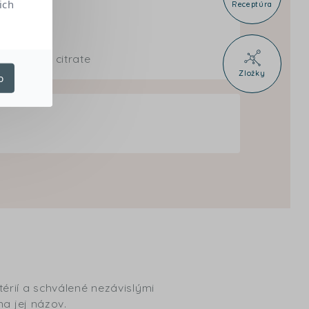
ich
Receptúra
eridinol) citrate
Zložky
o
érií a schválené nezávislými
na jej názov.