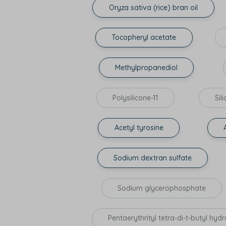
Oryza sativa (rice) bran oil
Tocopheryl acetate
Methylpropanediol
Polysilicone-11
Sil
Acetyl tyrosine
Sodium dextran sulfate
Sodium glycerophosphate
Pentaerythrityl tetra-di-t-butyl h