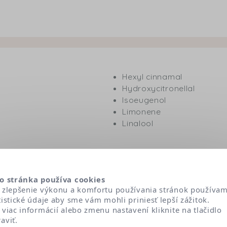
Hexyl cinnamal
Hydroxycitronellal
Isoeugenol
Limonene
Linalool
o stránka používa cookies
Pentylene glycol
 zlepšenie výkonu a komfortu používania stránok používa
tistické údaje aby sme vám mohli priniesť lepší zážitok.
Polysorbate 20
 viac informácií alebo zmenu nastavení kliknite na tlačidlo
Sodium citrate
aviť.
Sodium glycerophosphat