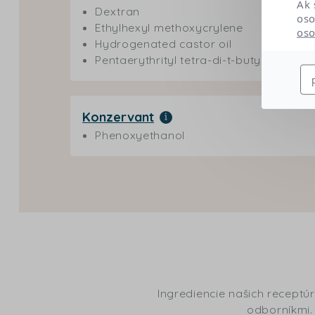
Ak 
Dextran
oso
Ethylhexyl methoxycrylene
oso
Hydrogenated castor oil
Pentaerythrityl tetra-di-t-butyl hydro
Konzervant
Phenoxyethanol
Ingrediencie našich receptúr
odborníkmi. 