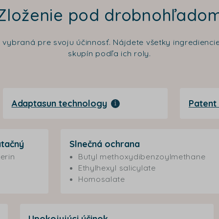
Zloženie pod drobnohľado
a vybraná pre svoju účinnosť. Nájdete všetky ingredien
skupín podľa ich roly.
Adaptasun technology
Patent 
tačný
Slnečná ochrana
erin
Butyl methoxydibenzoylmethane
Ethylhexyl salicylate
Homosalate
Upokojujúci účinok