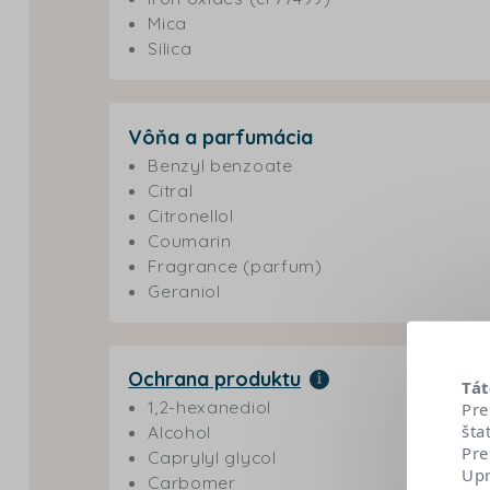
Mica
Silica
Vôňa a parfumácia
Benzyl benzoate
Citral
Citronellol
Coumarin
Fragrance (parfum)
Geraniol
Ochrana produktu
Tát
1,2-hexanediol
Pre
šta
Alcohol
Pre
Caprylyl glycol
Upr
Carbomer