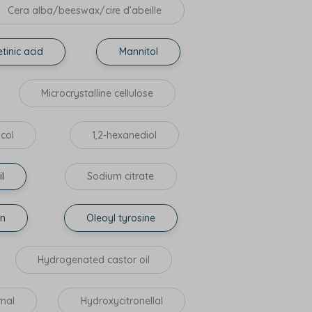
Cera alba/beeswax/cire d’abeille
tinic acid
Mannitol
Microcrystalline cellulose
ycol
1,2-hexanediol
l
Sodium citrate
in
Oleoyl tyrosine
Hydrogenated castor oil
mal
Hydroxycitronellal