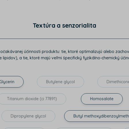
Textúra a senzorialita
k očakávanej účinnosti produktu: tie, ktoré optimalizujú alebo za
 lipidov), a tie, ktoré majú veľmi špecifický fyzikálno-chemický účino
Glycerin
Butylene glycol
Dimethicon
Titanium dioxide (ci 77891)
Homosalate
Dipropylene glycol
Butyl methoxydibenzoylmet