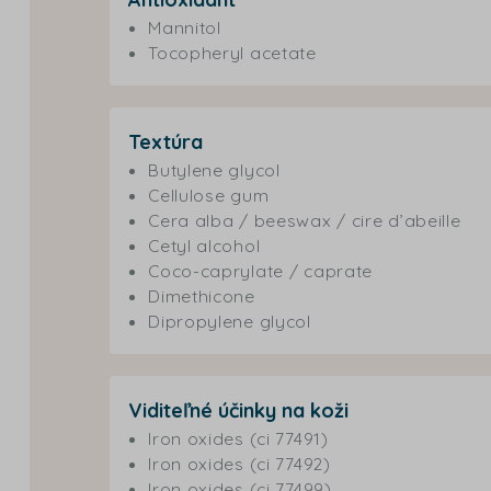
Mannitol
Tocopheryl acetate
Textúra
Butylene glycol
Cellulose gum
Cera alba / beeswax / cire d’abeille
Cetyl alcohol
Coco-caprylate / caprate
Dimethicone
Dipropylene glycol
Viditeľné účinky na koži
Iron oxides (ci 77491)
Iron oxides (ci 77492)
Iron oxides (ci 77499)