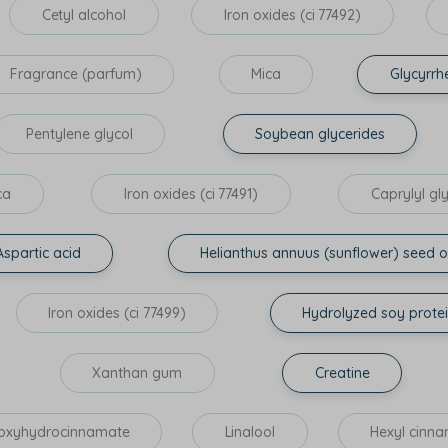
Cetyl alcohol
Iron oxides (ci 77492)
Fragrance (parfum)
Mica
Glycyrrhe
Pentylene glycol
Soybean glycerides
ica
Iron oxides (ci 77491)
Caprylyl gl
Aspartic acid
Helianthus annuus (sunflower) seed oi
Iron oxides (ci 77499)
Hydrolyzed soy prote
Xanthan gum
Creatine
ydroxyhydrocinnamate
Linalool
Hexyl cinna