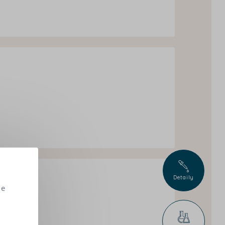
Detaily
me
e