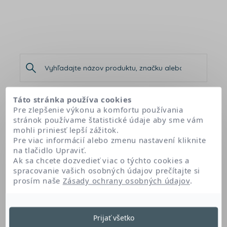
Táto stránka používa cookies
Pre zlepšenie výkonu a komfortu používania
Domov
Naše produkty
Hydrabio Perfecteur SPF 30
stránok používame štatistické údaje aby sme vám
mohli priniesť lepší zážitok.
Pre viac informácií alebo zmenu nastavení kliknite
na tlačidlo Upraviť.
Hydrabio Perfecteur SPF 30
Ak sa chcete dozvedieť viac o týchto cookies a
spracovanie vašich osobných údajov prečítajte si
BIODERMA
prosím naše
Zásady ochrany osobných údajov
.
Prijať všetko