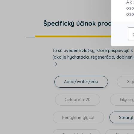
Ak 
oso
oso
Špecifický účinok produktu
Tu sú uvedené zložky, ktoré prispievajú 
(ako je hydratácia, regenerácia, doplnenie
...).
Aqua/water/eau
Gly
Ceteareth-20
Glycery
Pentylene glycol
Stearyl