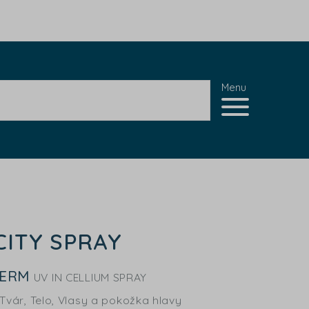
Menu
CITY SPRAY
DERM
UV IN CELLIUM SPRAY
Tvár, Telo, Vlasy a pokožka hlavy