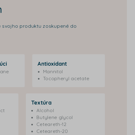
m
cie svojho produktu zoskupené do
úci
Antioxidant
lane
Mannitol
Tocopheryl acetate
Textúra
ct
Alcohol
Butylene glycol
Ceteareth-12
Ceteareth-20