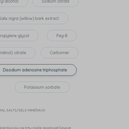
yl alcohol
Sodium citrate
Salix nigra (willow) bark extract
ropylene glycol
Peg-8
idinol) citrate
Carbomer
Disodium adenosine triphosphate
Potassium sorbate
RAL SALTS/SELS MINÉRAUX.
istribúciou na trhu môže existovať časové