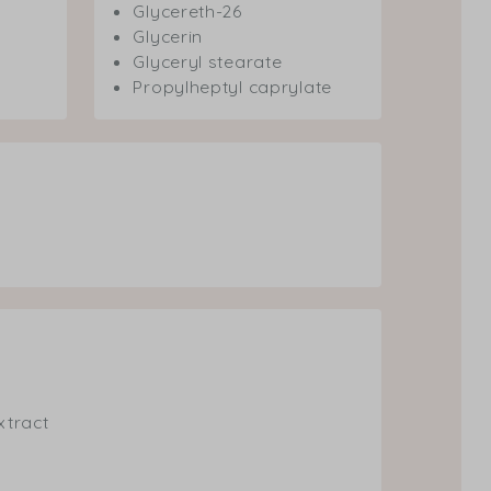
Glycereth-26
Glycerin
Glyceryl stearate
Propylheptyl caprylate
xtract