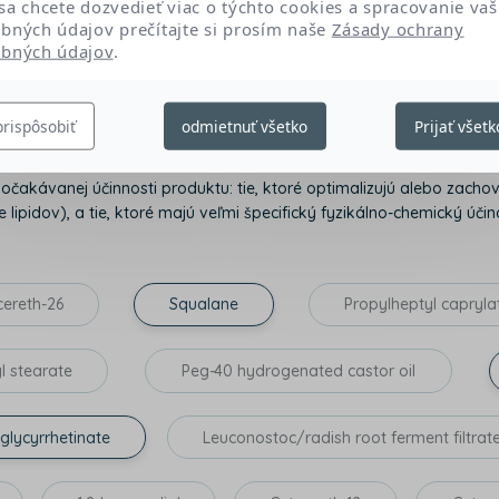
sa chcete dozvedieť viac o týchto cookies a spracovanie vaš
bných údajov prečítajte si prosím naše
Zásady ochrany
bných údajov
.
Textúra a senzorialita
prispôsobiť
odmietnuť všetko
Prijať všetk
k očakávanej účinnosti produktu: tie, ktoré optimalizujú alebo za
 lipidov), a tie, ktoré majú veľmi špecifický fyzikálno-chemický účino
cereth-26
Squalane
Propylheptyl capryla
l stearate
Peg-40 hydrogenated castor oil
 glycyrrhetinate
Leuconostoc/radish root ferment filtrat