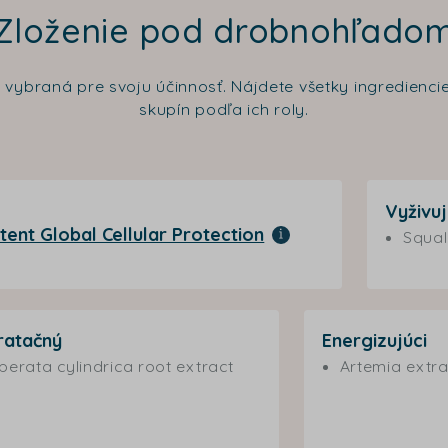
Zloženie pod drobnohľado
a vybraná pre svoju účinnosť. Nájdete všetky ingredien
skupín podľa ich roly.
Vyživuj
tent Global Cellular Protection
Squa
ratačný
Energizujúci
perata cylindrica root extract
Artemia extra