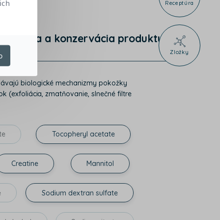
ich
Receptúra
Ochrana a konzervácia produktu
Zložky
o
chovávajú biologické mechanizmy pokožky
k (exfoliácia, zmatňovanie, slnečné filtre
te
Tocopheryl acetate
Creatine
Mannitol
e
Sodium dextran sulfate