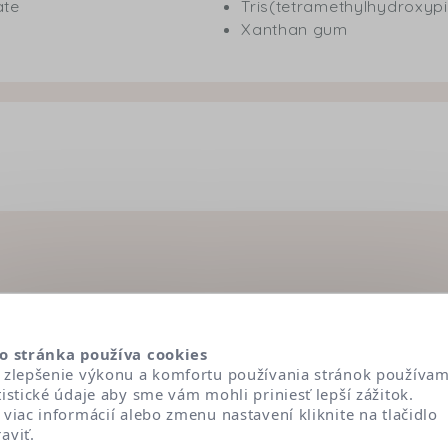
ate
Tris(tetramethylhydroxypip
Xanthan gum
Ingrediencie pod lupou
o stránka používa cookies
 zlepšenie výkonu a komfortu používania stránok používa
tistické údaje aby sme vám mohli priniesť lepší zážitok.
 boli vybrané podľa veľmi prísnych dermatologických krit
 viac informácií alebo zmenu nastavení kliknite na tlačidlo
Objavte vlastnosti, rolu a pôvod každej z nich kliknutím 
aviť.