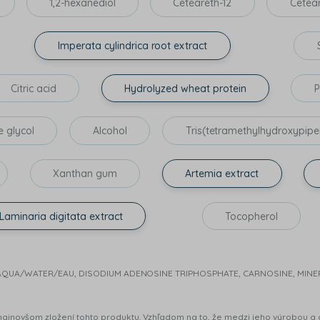
1,2-hexanediol
Ceteareth-12
Cetear
Imperata cylindrica root extract
Citric acid
Hydrolyzed wheat protein
P
e glycol
Alcohol
Tris(tetramethylhydroxypiper
Xanthan gum
Artemia extract
Laminaria digitata extract
Tocopherol
e: AQUA/WATER/EAU, DISODIUM ADENOSINE TRIPHOSPHATE, CARNOSINE, MINE
najnovšom zložení tohto produktu. Vzhľadom na to, že medzi jeho výrobou a d