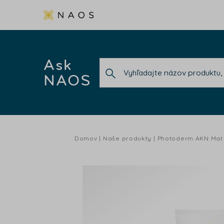
Ask
NAOS
Domov
Naše produkty
Photoderm AKN Mat