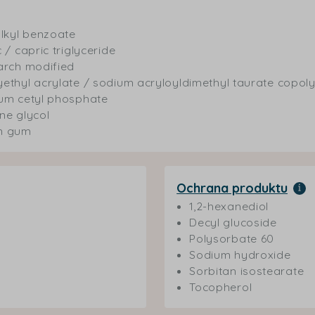
alkyl benzoate
 / capric triglyceride
arch modified
ethyl acrylate / sodium acryloyldimethyl taurate copol
um cetyl phosphate
ne glycol
n gum
Ochrana produktu
1,2-hexanediol
Decyl glucoside
Polysorbate 60
Sodium hydroxide
Sorbitan isostearate
Tocopherol