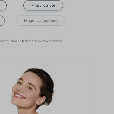
Propyl gallate
Fragrance (parfum)
istribúciou na trhu môže existovať časové