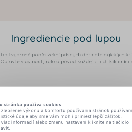
Ingrediencie pod lupou
 boli vybrané podľa veľmi prísnych dermatologických krit
Objavte vlastnosti, rolu a pôvod každej z nich kliknutím 
Textúra a senzorialita
o stránka používa cookies
 zlepšenie výkonu a komfortu používania stránok používa
tistické údaje aby sme vám mohli priniesť lepší zážitok.
k očakávanej účinnosti produktu: tie, ktoré optimalizujú alebo za
 viac informácií alebo zmenu nastavení kliknite na tlačidlo
 lipidov), a tie, ktoré majú veľmi špecifický fyzikálno-chemický účino
aviť.