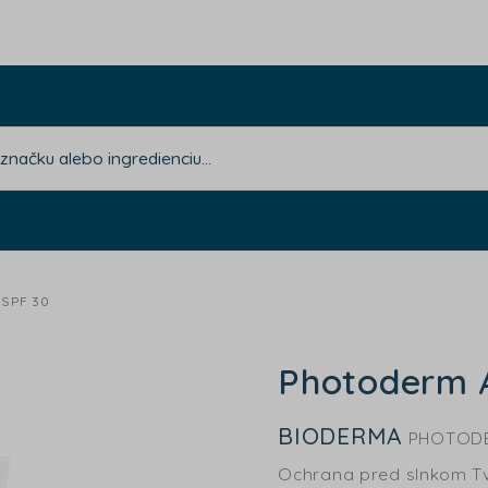
 SPF 30
Photoderm 
BIODERMA
PHOTODE
Ochrana pred slnkom Tv