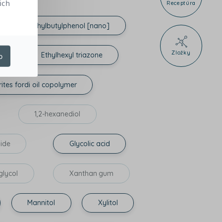
ich
Receptúra
lyl tetramethylbutylphenol [nano]
Zložky
Ethylhexyl triazone
o
ites fordi oil copolymer
1,2-hexanediol
side
Glycolic acid
glycol
Xanthan gum
Mannitol
Xylitol