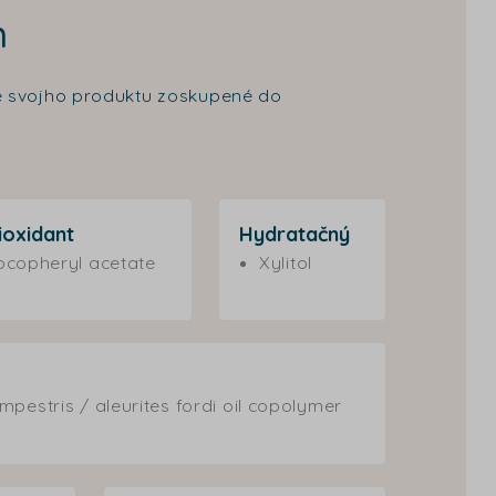
m
cie svojho produktu zoskupené do
ioxidant
Hydratačný
ocopheryl acetate
Xylitol
mpestris / aleurites fordi oil copolymer