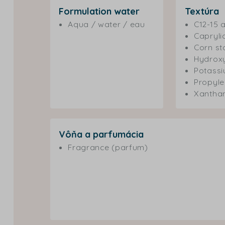
Formulation water
Textúra
Aqua / water / eau
C12-15 
Caprylic
Corn st
Hydroxy
Potassi
Propyle
Xantha
Vôňa a parfumácia
Fragrance (parfum)