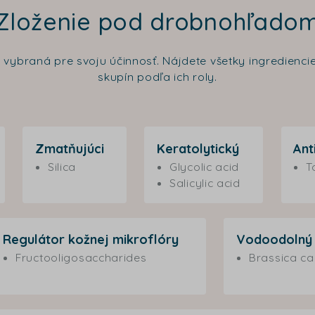
Zloženie pod drobnohľado
a vybraná pre svoju účinnosť. Nájdete všetky ingredien
skupín podľa ich roly.
Zmatňujúci
Keratolytický
Ant
Silica
Glycolic acid
T
Salicylic acid
Regulátor kožnej mikroflóry
Vodoodolný
Fructooligosaccharides
Brassica ca