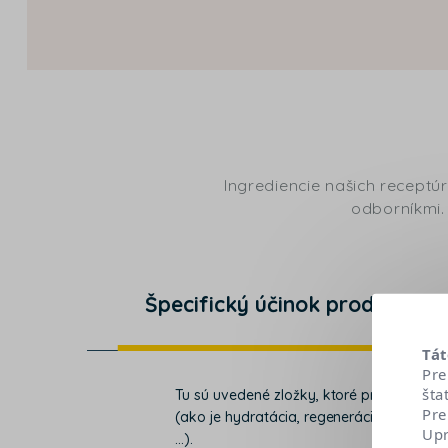
Ingrediencie našich receptúr
odborníkmi. 
Špecifický účinok produktu
Tát
Pre
šta
Tu sú uvedené zložky, ktoré prispievajú 
Pre
(ako je hydratácia, regenerácia, doplnenie
Upr
...).