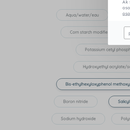
Ak 
oso
oso
Aqua/water/eau
Corn starch modified
Potassium cetyl phosp
Hydroxyethyl acrylate/s
Bis-ethylhexyloxyphenol methoxyp
Boron nitride
Salicyl
Sodium hydroxide
Poly