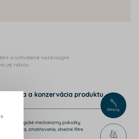
érií a schválené nezávislými
na jej názov.
Ochrana a konzervácia produktu
Detaily
me
chovávajú biologické mechanizmy pokožky
k (exfoliácia, zmatňovanie, slnečné filtre