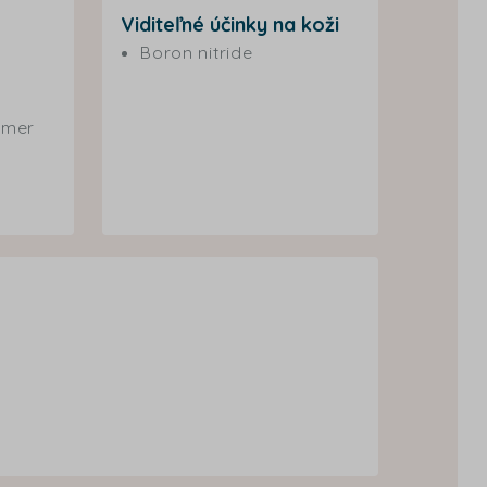
Viditeľné účinky na koži
Boron nitride
ymer