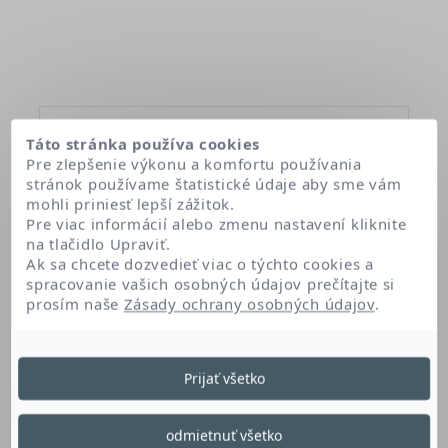
Táto stránka používa cookies
Pre zlepšenie výkonu a komfortu používania
stránok používame štatistické údaje aby sme vám
mohli priniesť lepší zážitok.
Pre viac informácií alebo zmenu nastavení kliknite
Domov
Naše produkty
Pigmentbio H2O
na tlačidlo Upraviť.
Ak sa chcete dozvedieť viac o týchto cookies a
spracovanie vašich osobných údajov prečítajte si
prosím naše
Zásady ochrany osobných údajov
.
Pigmentbio H2O
BIODERMA
Prijať všetko
odmietnuť všetko