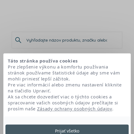
Táto stránka používa cookies
Pre zlepšenie výkonu a komfortu používania
Domov
Naše produkty
PURE SYSTEM PORE REFINER CONCENTRATE
stránok používame štatistické údaje aby sme vám
mohli priniesť lepší zážitok.
Pre viac informácií alebo zmenu nastavení kliknite
na tlačidlo Upraviť.
PURE SYSTEM PORE REFINER
Ak sa chcete dozvedieť viac o týchto cookies a
spracovanie vašich osobných údajov prečítajte si
CONCENTRATE
prosím naše
Zásady ochrany osobných údajov
.
INSTITUT ESTHEDERM
Prijať všetko