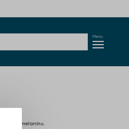
Menu
igmentu melanínu.