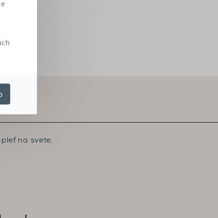
me
ich
o
pleť na svete.