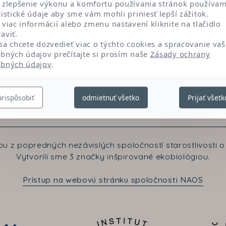
 zlepšenie výkonu a komfortu používania stránok používa
tistické údaje aby sme vám mohli priniesť lepší zážitok.
 viac informácií alebo zmenu nastavení kliknite na tlačidlo
aviť.
sa chcete dozvedieť viac o týchto cookies a spracovanie vaš
bných údajov prečítajte si prosím naše
Zásady ochrany
bných údajov
.
prispôsobiť
odmietnuť všetko
Prijať všetk
Kontaktujte nás
u z popredných nezávislých spoločností starostlivosti o 
Vytvorili sme 3 značky inšpirované ekobiológiou.
Prístup na webovú stránku spoločnosti NAOS