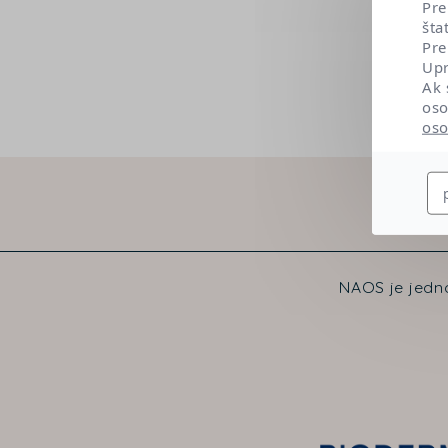
Pre
šta
Pre
Upr
Ak 
oso
oso
NAOS je jedno