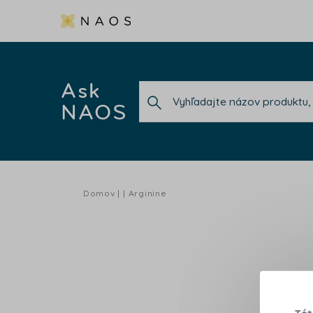
Ask
NAOS
Domov
Arginine
Tát