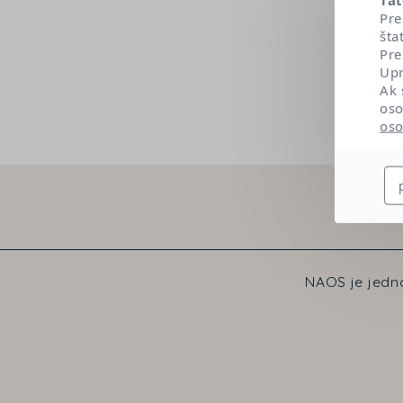
Pre
šta
Pre
Upr
Ak 
oso
oso
NAOS je jedno