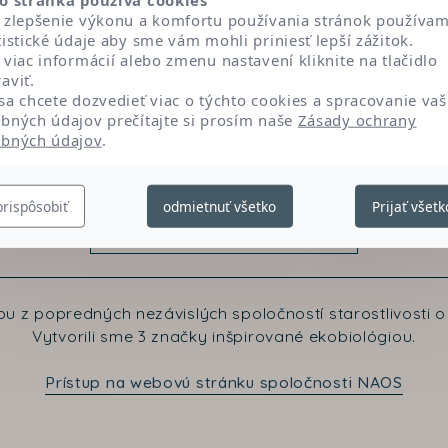
Prispieva k homogenite a stabilizácii produktu.
 zlepšenie výkonu a komfortu používania stránok používa
tistické údaje aby sme vám mohli priniesť lepší zážitok.
 viac informácií alebo zmenu nastavení kliknite na tlačidlo
aviť.
sa chcete dozvedieť viac o týchto cookies a spracovanie vaš
bných údajov prečítajte si prosím naše
Zásady ochrany
bných údajov
.
prispôsobiť
odmietnuť všetko
Prijať všetk
Kontaktujte nás
u z popredných nezávislých spoločností starostlivosti o 
Vytvorili sme 3 značky inšpirované ekobiológiou.
Prístup na webovú stránku spoločnosti NAOS