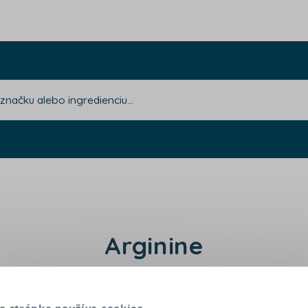
Arginine
Táto aminokyselina sa prirodzene vyskytuje v koži
o stránka používa cookies