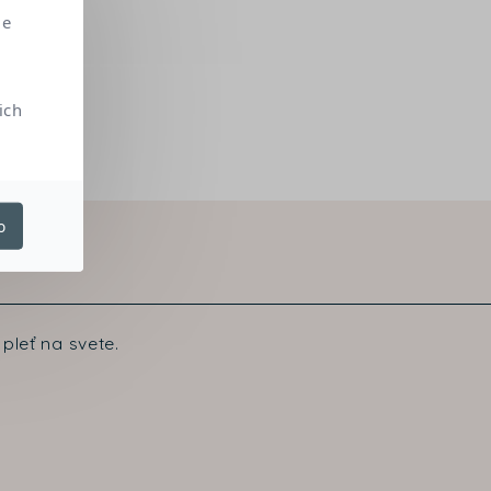
me
ich
o
pleť na svete.