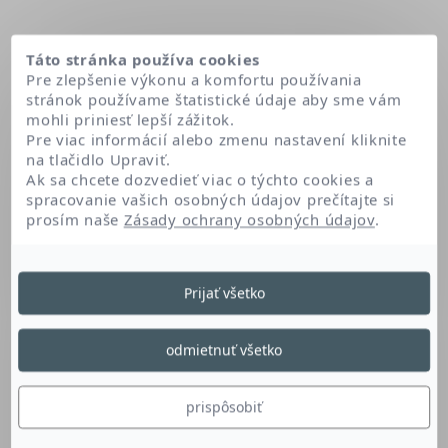
Táto stránka používa cookies
Pre zlepšenie výkonu a komfortu používania
stránok používame štatistické údaje aby sme vám
mohli priniesť lepší zážitok.
Pre viac informácií alebo zmenu nastavení kliknite
na tlačidlo Upraviť.
Ak sa chcete dozvedieť viac o týchto cookies a
spracovanie vašich osobných údajov prečítajte si
prosím naše
Zásady ochrany osobných údajov
.
Domov
Cetrimonium bromide
Prijať všetko
Cetrimonium Bromide
odmietnuť všetko
Derivát amoniovej zlúčeniny je konzervant.
prispôsobiť
Chráni produkt pred mikrobiálnou