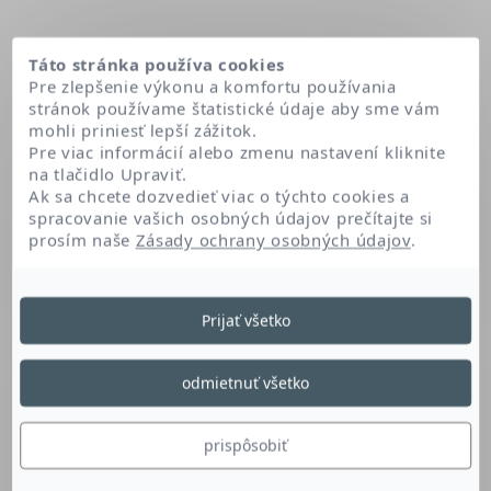
Táto stránka používa cookies
Pre zlepšenie výkonu a komfortu používania
stránok používame štatistické údaje aby sme vám
mohli priniesť lepší zážitok.
Pre viac informácií alebo zmenu nastavení kliknite
na tlačidlo Upraviť.
Ak sa chcete dozvedieť viac o týchto cookies a
spracovanie vašich osobných údajov prečítajte si
prosím naše
Zásady ochrany osobných údajov
.
Domov
Dextran
Prijať všetko
Dextran
odmietnuť všetko
Táto makomolekula cukru prispieva k
prispôsobiť
homogenite a stabilite produktu.