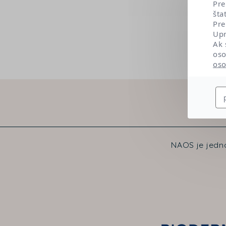
Pre
šta
Pre
Upr
Ak 
oso
oso
NAOS je jedno