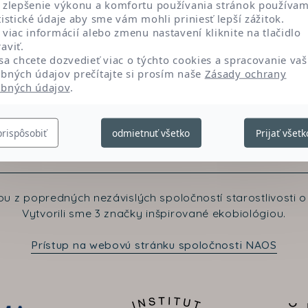
 zlepšenie výkonu a komfortu používania stránok používa
tistické údaje aby sme vám mohli priniesť lepší zážitok.
 viac informácií alebo zmenu nastavení kliknite na tlačidlo
aviť.
sa chcete dozvedieť viac o týchto cookies a spracovanie vaš
bných údajov prečítajte si prosím naše
Zásady ochrany
bných údajov
.
prispôsobiť
odmietnuť všetko
Prijať všetk
Kontaktujte nás
u z popredných nezávislých spoločností starostlivosti o 
Vytvorili sme 3 značky inšpirované ekobiológiou.
Prístup na webovú stránku spoločnosti NAOS