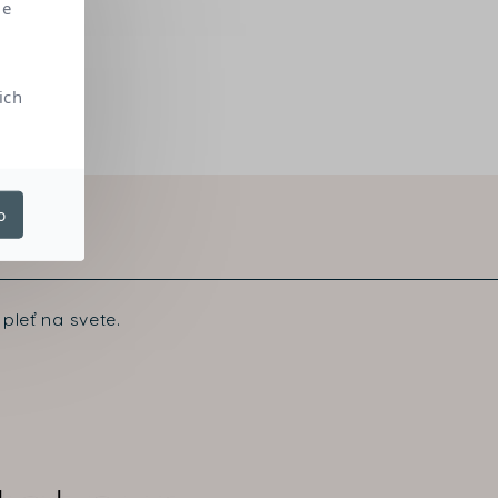
me
ich
o
pleť na svete.