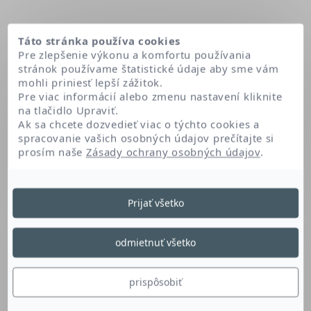
Táto stránka používa cookies
Pre zlepšenie výkonu a komfortu používania
stránok používame štatistické údaje aby sme vám
mohli priniesť lepší zážitok.
Pre viac informácií alebo zmenu nastavení kliknite
na tlačidlo Upraviť.
Ak sa chcete dozvedieť viac o týchto cookies a
spracovanie vašich osobných údajov prečítajte si
prosím naše
Zásady ochrany osobných údajov
.
Domov
Glycerin
Prijať všetko
Glycerin
odmietnuť všetko
Glycerín, prirodzene sa vyskytujúci v pokožke,
prispôsobiť
má zvláčňujúci a hydratačný účinok.