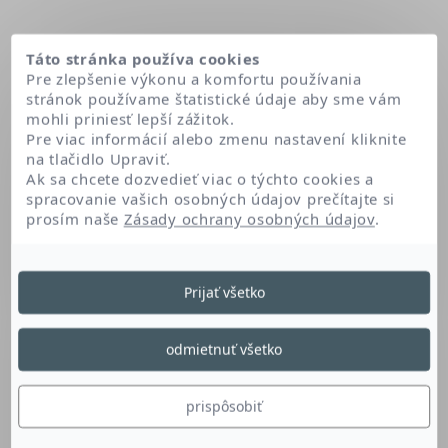
Táto stránka používa cookies
Pre zlepšenie výkonu a komfortu používania
stránok používame štatistické údaje aby sme vám
mohli priniesť lepší zážitok.
Pre viac informácií alebo zmenu nastavení kliknite
na tlačidlo Upraviť.
Ak sa chcete dozvedieť viac o týchto cookies a
spracovanie vašich osobných údajov prečítajte si
prosím naše
Zásady ochrany osobných údajov
.
Domov
Glyceryl dibehenate
Prijať všetko
Glyceryl Dibehenate
odmietnuť všetko
Tento derivát glycerínu a mastných kyselín je
prispôsobiť
emulgátor, formuje a stabilizuje emulziu.