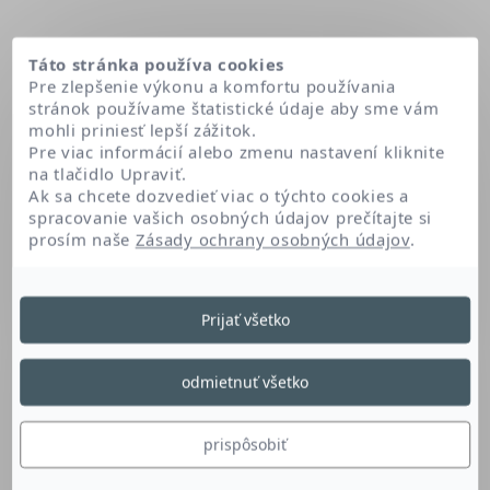
Táto stránka používa cookies
Pre zlepšenie výkonu a komfortu používania
stránok používame štatistické údaje aby sme vám
mohli priniesť lepší zážitok.
Pre viac informácií alebo zmenu nastavení kliknite
na tlačidlo Upraviť.
Ak sa chcete dozvedieť viac o týchto cookies a
spracovanie vašich osobných údajov prečítajte si
prosím naše
Zásady ochrany osobných údajov
.
Domov
Iron oxides (ci 77499)
Prijať všetko
Iron Oxides (Ci 77499)
odmietnuť všetko
Čierny pigment optimalizuje a stabilizuje farbu
prispôsobiť
produktu.