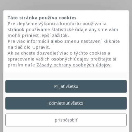
Táto stránka používa cookies
Pre zlepšenie výkonu a komfortu používania
stránok používame štatistické údaje aby sme vám
mohli priniesť lepší zážitok.
Pre viac informácií alebo zmenu nastavení kliknite
na tlačidlo Upraviť.
Ak sa chcete dozvedieť viac o týchto cookies a
spracovanie vašich osobných údajov prečítajte si
prosím naše
Zásady ochrany osobných údajov
.
Domov
Laureth-2
Prijať všetko
Laureth-2
odmietnuť všetko
Derivát mastného alkoholu je emulgátor a
prispôsobiť
stabilizátor. Utvára a stabilizuje emulziu a tak