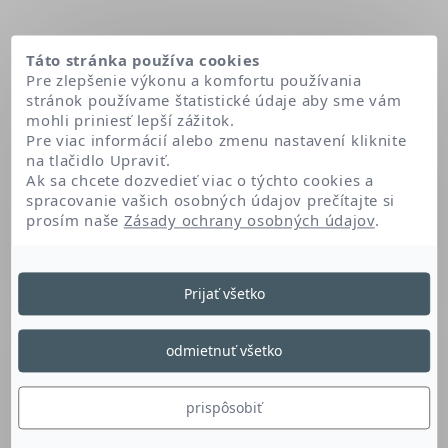
Táto stránka používa cookies
Pre zlepšenie výkonu a komfortu používania
stránok používame štatistické údaje aby sme vám
mohli priniesť lepší zážitok.
Pre viac informácií alebo zmenu nastavení kliknite
na tlačidlo Upraviť.
Ak sa chcete dozvedieť viac o týchto cookies a
spracovanie vašich osobných údajov prečítajte si
prosím naše
Zásady ochrany osobných údajov
.
Domov
Sodium hyaluronate
Prijať všetko
Sodium Hyaluronate
odmietnuť všetko
Kyselina hyalurónová s vysokou molekulovou
prispôsobiť
hmotnosťou je pre pokožku prirodzená.