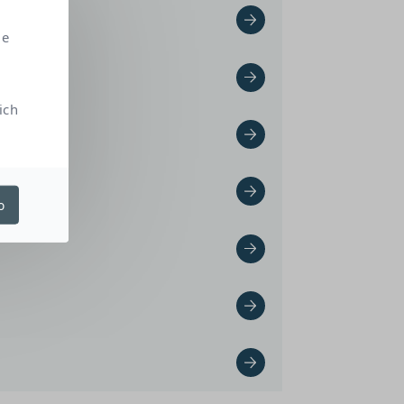
me
ich
o