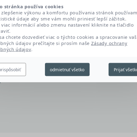
o stránka používa cookies
LATE CROSSPOLYMER
 zlepšenie výkonu a komfortu používania stránok používa
tistické údaje aby sme vám mohli priniesť lepší zážitok.
 viac informácií alebo zmenu nastavení kliknite na tlačidlo
HACRYLATE COPOLYMER
aviť.
sa chcete dozvedieť viac o týchto cookies a spracovanie vaš
bných údajov prečítajte si prosím naše
Zásady ochrany
TE CROSSPOLYMER
bných údajov
.
prispôsobiť
odmietnuť všetko
Prijať všetk
T