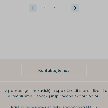
1
2
...
Kontaktujte nás
u z popredných nezávislých spoločností starostlivosti o 
Vytvorili sme 3 značky inšpirované ekobiológiou.
Prístup na webovú stránku spoločnosti NAOS